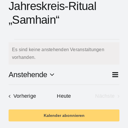
Jahreskreis-Ritual
„Samhain“
Veranstaltung
Es sind keine anstehenden Veranstaltungen
Hinweis
vorhanden.
Ve
Anstehende
Zusam
An
Datum
An
auswählen.
Na
Veranstaltungen
Vorherige
Heute
Nächste
Na
Veranstal
Kalender abonnieren