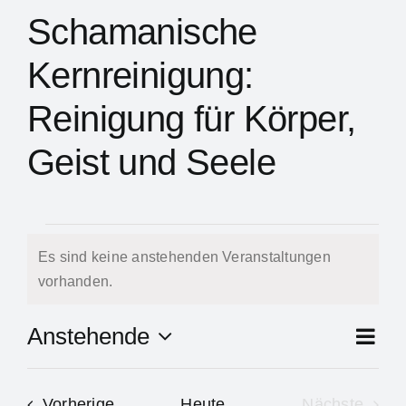
Schamanische
Kernreinigung:
Reinigung für Körper,
Geist und Seele
Veranstaltung
Es sind keine anstehenden Veranstaltungen
Hinweis
vorhanden.
Ve
Anstehende
Zusam
An
Datum
An
auswählen.
Veranstaltungen
Vorherige
Heute
Nächste