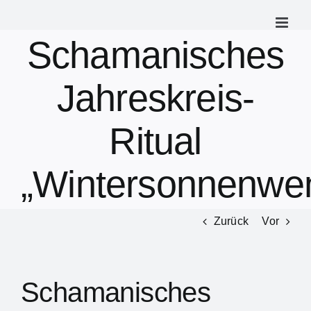
Zum
Inhalt
Schamanisches
springen
Jahreskreis-
Ritual
„Wintersonnenwe
Zurück
Vor
Schamanisches