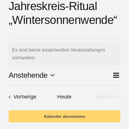
Jahreskreis-Ritual
„Wintersonnenwende“
Veranstaltung
Es sind keine anstehenden Veranstaltungen
Hinweis
vorhanden.
Ve
Anstehende
Zusam
An
Datum
An
auswählen.
Na
Veranstaltungen
Vorherige
Heute
Nächste
Na
Veranstal
Kalender abonnieren