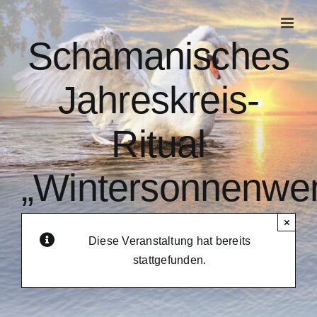
Zum
Inhalt
Schamanisches
springen
Jahreskreis-
Ritual
„Wintersonnenwe
×
Diese Veranstaltung hat bereits
stattgefunden.
Veranstaltungsserie:
Schamanisches Jahreskreis-