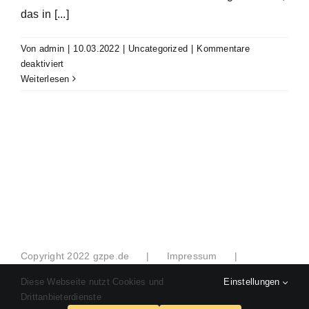
das in [...]
Von
admin
|
10.03.2022
|
Uncategorized
|
Kommentare
für
deaktiviert
Astrosophie
Weiterlesen
–
Lehre
der
klassischen
Astrologie
Copyright 2022 gzpe.de
Impressum
Datenschutzerklärung
Diese Webseite nutzt Cookies und
Einstellungen
Webdesign & Programmierung: TNMS
Drittanbieterdienste