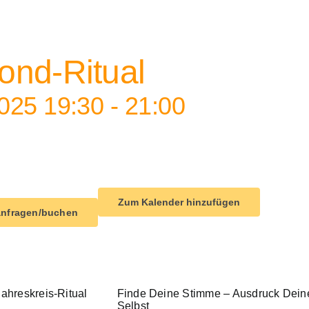
erie:
Vollmond-Ritual
ond-Ritual
025 19:30
-
21:00
Zum Kalender hinzufügen
anfragen/buchen
hreskreis-Ritual
Finde Deine Stimme – Ausdruck Dein
Selbst