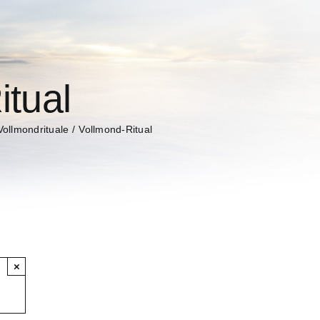
itual
Vollmondrituale
Vollmond-Ritual
×
Details