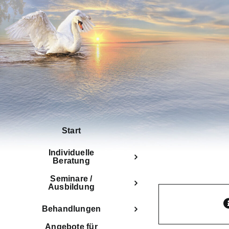
Zum
Inhalt
springen
Start
Individuelle
Beratung
Seminare /
Ausbildung
Behandlungen
Angebote für