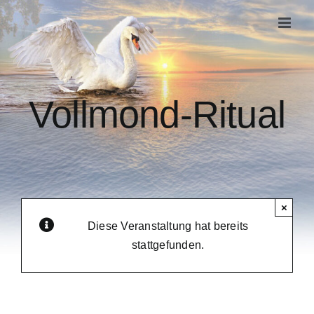
Zum
Inhalt
springen
Vollmond-Ritual
×
Diese Veranstaltung hat bereits
stattgefunden.
Veranstaltungsserie:
Vollmond-Ritual