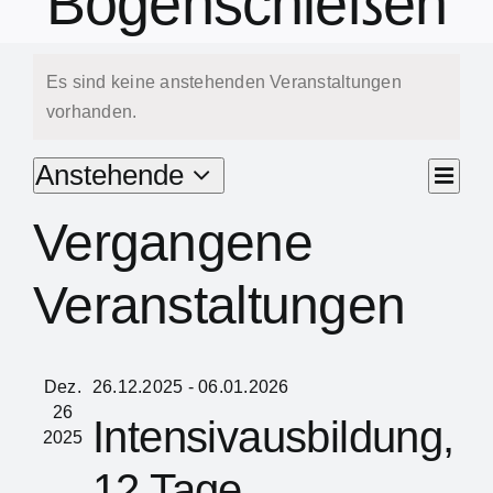
Bogenschießen
Es sind keine anstehenden Veranstaltungen
vorhanden.
Ve
Anstehende
Liste
An
Datum
An
Vergangene
wählen.
Na
Na
Veranstaltungen
Dez.
26.12.2025
-
06.01.2026
26
Intensivausbildung,
2025
12 Tage