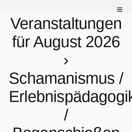
Zum
Inhalt
Veranstaltungen
springen
für August 2026
›
Schamanismus /
Erlebnispädagogi
/