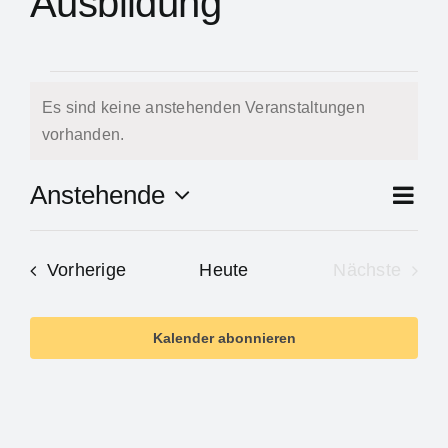
Ausbildung
Veranstaltung
Es sind keine anstehenden Veranstaltungen
Hinweis
vorhanden.
Ve
Anstehende
Zusam
An
Datum
An
auswählen.
Na
Veranstaltungen
Vorherige
Heute
Nächste
Na
Veranstal
Kalender abonnieren